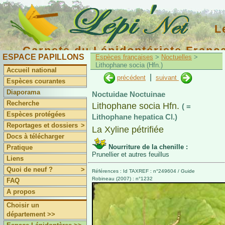
L
Carnets du Lépidoptériste Franç
ESPACE PAPILLONS
Espèces françaises
>
Noctuelles
>
Lithophane socia (Hfn.)
Accueil national
|
précédent
suivant
Espèces courantes
Diaporama
Noctuidae Noctuinae
Recherche
Lithophane socia Hfn.
( =
Espèces protégées
Lithophane hepatica Cl.)
Reportages et dossiers
>
La Xyline pétrifiée
Docs à télécharger
Nourriture de la chenille :
Pratique
Prunellier et autres feuillus
Liens
Quoi de neuf ?
>
Références : Id TAXREF : n°249604 / Guide
Robineau (2007) : n°1232
FAQ
A propos
Choisir un
département >>