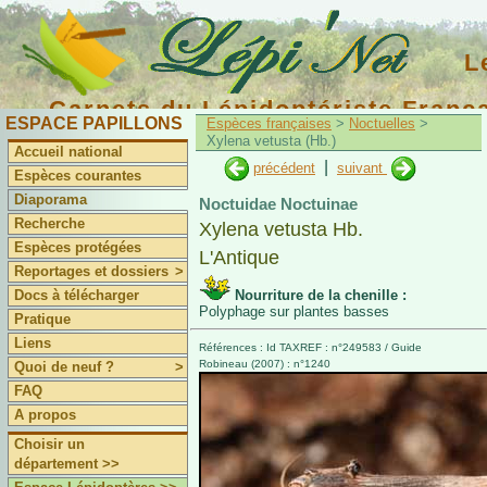
L
Carnets du Lépidoptériste Franç
ESPACE PAPILLONS
Espèces françaises
>
Noctuelles
>
Xylena vetusta (Hb.)
Accueil national
|
précédent
suivant
Espèces courantes
Diaporama
Noctuidae Noctuinae
Recherche
Xylena vetusta Hb.
Espèces protégées
L'Antique
Reportages et dossiers
>
Docs à télécharger
Nourriture de la chenille :
Polyphage sur plantes basses
Pratique
Liens
Références : Id TAXREF : n°249583 / Guide
Robineau (2007) : n°1240
Quoi de neuf ?
>
FAQ
A propos
Choisir un
département >>