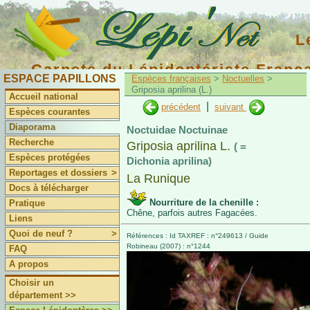
L
Carnets du Lépidoptériste Franç
ESPACE PAPILLONS
Espèces françaises
>
Noctuelles
>
Griposia aprilina (L.)
Accueil national
|
précédent
suivant
Espèces courantes
Diaporama
Noctuidae Noctuinae
Recherche
Griposia aprilina L.
( =
Espèces protégées
Dichonia aprilina)
Reportages et dossiers
>
La Runique
Docs à télécharger
Nourriture de la chenille :
Pratique
Chêne, parfois autres Fagacées.
Liens
Quoi de neuf ?
>
Références : Id TAXREF : n°249613 / Guide
Robineau (2007) : n°1244
FAQ
A propos
Choisir un
département >>