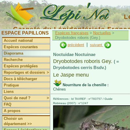
L
Carnets du Lépidoptériste Franç
ESPACE PAPILLONS
Espèces françaises
>
Noctuelles
>
Dryobotodes roboris (Gey.)
Accueil national
|
précédent
suivant
Espèces courantes
Diaporama
Noctuidae Noctuinae
Recherche
Dryobotodes roboris Gey.
( =
Espèces protégées
Dryobotodes cerris Bsdv.)
Reportages et dossiers
>
Le Jaspe menu
Docs à télécharger
Nourriture de la chenille :
Pratique
Chênes
Liens
Quoi de neuf ?
>
Références : Id TAXREF : n°783757 / Guide
Robineau (2007) : n°1247
FAQ
A propos
Choisir un
département >>