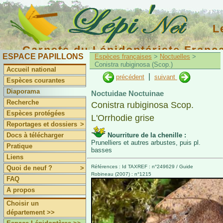
L
Carnets du Lépidoptériste Franç
ESPACE PAPILLONS
Espèces françaises
>
Noctuelles
>
Conistra rubiginosa (Scop.)
Accueil national
|
précédent
suivant
Espèces courantes
Diaporama
Noctuidae Noctuinae
Recherche
Conistra rubiginosa Scop.
Espèces protégées
L'Orrhodie grise
Reportages et dossiers
>
Docs à télécharger
Nourriture de la chenille :
Prunelliers et autres arbustes, puis pl.
Pratique
basses
Liens
Références : Id TAXREF : n°249629 / Guide
Quoi de neuf ?
>
Robineau (2007) : n°1215
FAQ
A propos
Choisir un
département >>