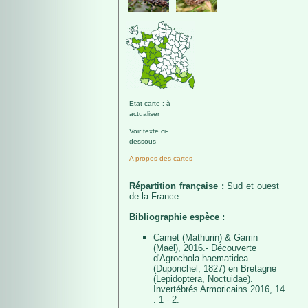
Etat carte : à
actualiser
Voir texte ci-
dessous
A propos des cartes
Répartition française :
Sud et ouest
de la France.
Bibliographie espèce :
Carnet (Mathurin) & Garrin
(Maël), 2016.- Découverte
d'Agrochola haematidea
(Duponchel, 1827) en Bretagne
(Lepidoptera, Noctuidae).
Invertébrés Armoricains 2016, 14
: 1 - 2.