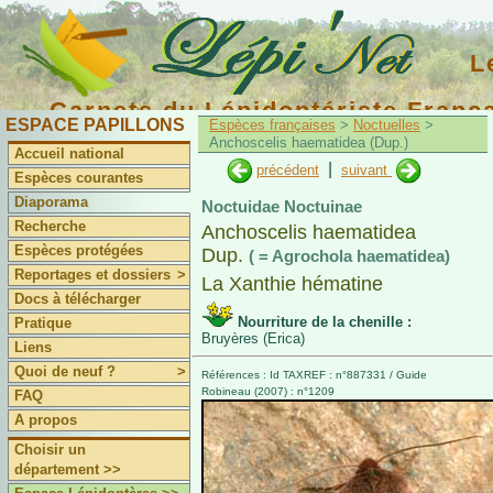
L
Carnets du Lépidoptériste Franç
ESPACE PAPILLONS
Espèces françaises
>
Noctuelles
>
Anchoscelis haematidea (Dup.)
Accueil national
|
précédent
suivant
Espèces courantes
Diaporama
Noctuidae Noctuinae
Recherche
Anchoscelis haematidea
Espèces protégées
Dup.
( = Agrochola haematidea)
Reportages et dossiers
>
La Xanthie hématine
Docs à télécharger
Nourriture de la chenille :
Pratique
Bruyères (Erica)
Liens
Quoi de neuf ?
>
Références : Id TAXREF : n°887331 / Guide
Robineau (2007) : n°1209
FAQ
A propos
Choisir un
département >>