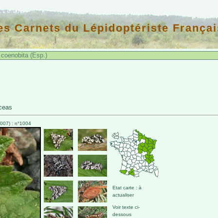
es Carnets du Lépidoptériste Françai
coenobita (Esp.)
ceas
007) : n°1004
Etat carte : à
actualiser
Voir texte ci-
dessous