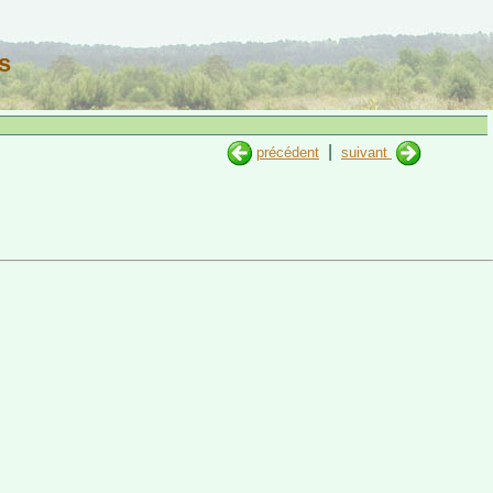
s
|
précédent
suivant