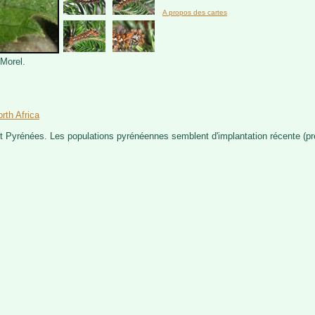
A propos des cartes
 Morel.
rth Africa
t Pyrénées. Les populations pyrénéennes semblent d'implantation récente (p