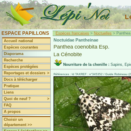
L
ESPACE PAPILLONS
Espèces françaises
>
Noctuelles
> Panthea 
Noctuidae Pantheinae
Accueil national
Panthea coenobita Esp.
Espèces courantes
Diaporama
La Cénobite
Recherche
Nourriture de la chenille :
Sapins, Epi
Espèces protégées
Reportages et dossiers
>
Références : Id TAXREF : n°345352 / Guide Robineau (2
Docs à télécharger
Pratique
Liens
Quoi de neuf ?
>
FAQ
A propos
Choisir un
département >>