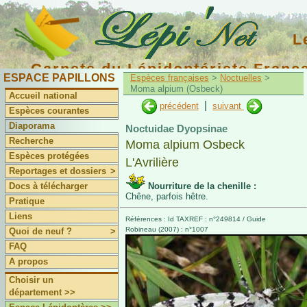
L
Carnets du Lépidoptériste Franç
ESPACE PAPILLONS
Espèces françaises
>
Noctuelles
>
Moma alpium (Osbeck)
Accueil national
|
précédent
suivant
Espèces courantes
Diaporama
Noctuidae Dyopsinae
Recherche
Moma alpium Osbeck
Espèces protégées
L'Avrilière
Reportages et dossiers
>
Docs à télécharger
Nourriture de la chenille :
Chêne, parfois hêtre.
Pratique
Liens
Références : Id TAXREF : n°249814 / Guide
Robineau (2007) : n°1007
Quoi de neuf ?
>
FAQ
A propos
Choisir un
département >>