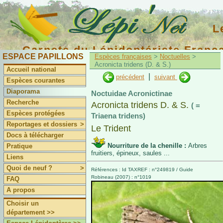
L
Carnets du Lépidoptériste Franç
ESPACE PAPILLONS
Espèces françaises
>
Noctuelles
>
Acronicta tridens (D. & S.)
Accueil national
|
précédent
suivant
Espèces courantes
Diaporama
Noctuidae Acronictinae
Recherche
Acronicta tridens D. & S.
( =
Espèces protégées
Triaena tridens)
Reportages et dossiers
>
Le Trident
Docs à télécharger
Nourriture de la chenille :
Arbres
Pratique
fruitiers, épineux, saules ...
Liens
Quoi de neuf ?
>
Références : Id TAXREF : n°249819 / Guide
Robineau (2007) : n°1019
FAQ
A propos
Choisir un
département >>