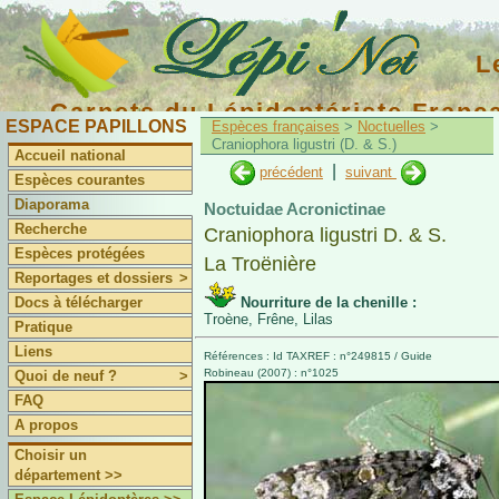
L
Carnets du Lépidoptériste Franç
ESPACE PAPILLONS
Espèces françaises
>
Noctuelles
>
Craniophora ligustri (D. & S.)
Accueil national
|
précédent
suivant
Espèces courantes
Diaporama
Noctuidae Acronictinae
Recherche
Craniophora ligustri D. & S.
Espèces protégées
La Troënière
Reportages et dossiers
>
Docs à télécharger
Nourriture de la chenille :
Troène, Frêne, Lilas
Pratique
Liens
Références : Id TAXREF : n°249815 / Guide
Robineau (2007) : n°1025
Quoi de neuf ?
>
FAQ
A propos
Choisir un
département >>