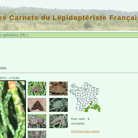
es Carnets du Lépidoptériste Françai
 ephialtes (Hb.)
stes.
007) : n°1186
Etat carte : à
actualiser
A propos des cartes