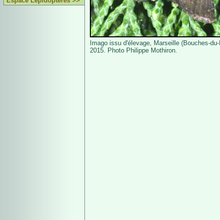
Espace Lépidoptères >>
Imago issu d'élevage, Marseille (Bouches-du-R
2015. Photo Philippe Mothiron.