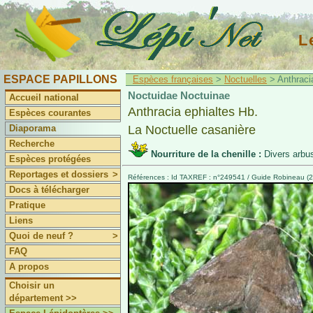
L
ESPACE PAPILLONS
Espèces françaises
>
Noctuelles
> Anthracia
Noctuidae Noctuinae
Accueil national
Anthracia ephialtes Hb.
Espèces courantes
Diaporama
La Noctuelle casanière
Recherche
Nourriture de la chenille :
Divers arbu
Espèces protégées
Reportages et dossiers
>
Références : Id TAXREF : n°249541 / Guide Robineau (2
Docs à télécharger
Pratique
Liens
Quoi de neuf ?
>
FAQ
A propos
Choisir un
département >>