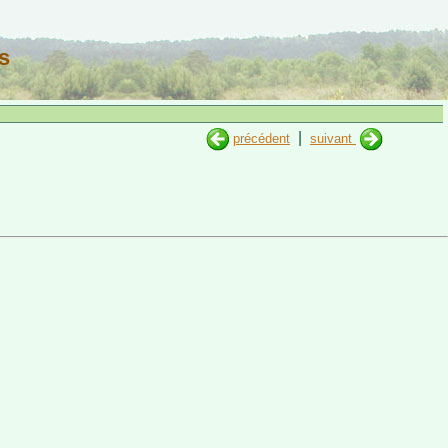
s
|
précédent
suivant