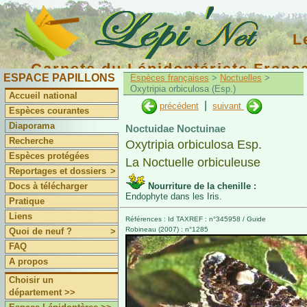
L
Carnets du Lépidoptériste Franç
ESPACE PAPILLONS
Espèces françaises
>
Noctuelles
>
Oxytripia orbiculosa (Esp.)
Accueil national
|
précédent
suivant
Espèces courantes
Diaporama
Noctuidae Noctuinae
Recherche
Oxytripia orbiculosa Esp.
Espèces protégées
La Noctuelle orbiculeuse
Reportages et dossiers
>
Docs à télécharger
Nourriture de la chenille :
Endophyte dans les Iris.
Pratique
Liens
Références : Id TAXREF : n°345958 / Guide
Robineau (2007) : n°1285
Quoi de neuf ?
>
FAQ
A propos
Choisir un
département >>