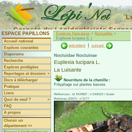
L
Carnets du Lépidoptériste Franç
ESPACE PAPILLONS
Espèces françaises
>
Noctuelles
>
Euplexia lucipara (L.)
Accueil national
|
précédent
suivant
Espèces courantes
Diaporama
Noctuidae Noctuinae
Recherche
Euplexia lucipara L.
Espèces protégées
La Luisante
Reportages et dossiers
>
Docs à télécharger
Nourriture de la chenille :
Polyphage sur plantes basses
Pratique
Liens
Références : Id TAXREF : n°249525 / Guide
Robineau (2007) : n°1177
Quoi de neuf ?
>
FAQ
A propos
Choisir un
département >>