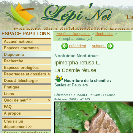
L
Carnets du Lépidoptériste Franç
ESPACE PAPILLONS
Espèces françaises
>
Noctuelles
>
Ipimorpha retusa (L.)
Accueil national
|
précédent
suivant
Espèces courantes
Diaporama
Noctuidae Noctuinae
Recherche
Ipimorpha retusa L.
Espèces protégées
La Cosmie rétuse
Reportages et dossiers
>
Docs à télécharger
Nourriture de la chenille :
Saules et Peupliers
Pratique
Liens
Références : Id TAXREF : n°249521 / Guide
Robineau (2007) : n°1165
Quoi de neuf ?
>
FAQ
A propos
Choisir un
département >>