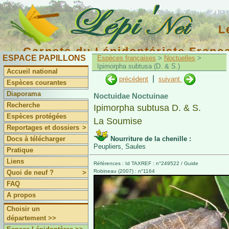
L
Carnets du Lépidoptériste Franç
ESPACE PAPILLONS
Espèces françaises
>
Noctuelles
>
Ipimorpha subtusa (D. & S.)
Accueil national
|
précédent
suivant
Espèces courantes
Diaporama
Noctuidae Noctuinae
Recherche
Ipimorpha subtusa D. & S.
Espèces protégées
La Soumise
Reportages et dossiers
>
Docs à télécharger
Nourriture de la chenille :
Peupliers, Saules
Pratique
Liens
Références : Id TAXREF : n°249522 / Guide
Robineau (2007) : n°1164
Quoi de neuf ?
>
FAQ
A propos
Choisir un
département >>