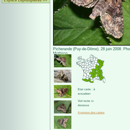
Espace Lépidoptères >>
Picherande (Puy-de-Dôme), 28 juin 2008. Pho
Mothiron.
Etat carte : à
actualiser
Voir texte ci-
dessous
A propos des cartes