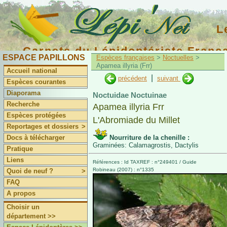
L
Carnets du Lépidoptériste Franç
ESPACE PAPILLONS
Espèces françaises
>
Noctuelles
>
Apamea illyria (Frr)
Accueil national
|
précédent
suivant
Espèces courantes
Diaporama
Noctuidae Noctuinae
Recherche
Apamea illyria Frr
Espèces protégées
L'Abromiade du Millet
Reportages et dossiers
>
Docs à télécharger
Nourriture de la chenille :
Graminées: Calamagrostis, Dactylis
Pratique
Liens
Références : Id TAXREF : n°249401 / Guide
Robineau (2007) : n°1335
Quoi de neuf ?
>
FAQ
A propos
Choisir un
département >>