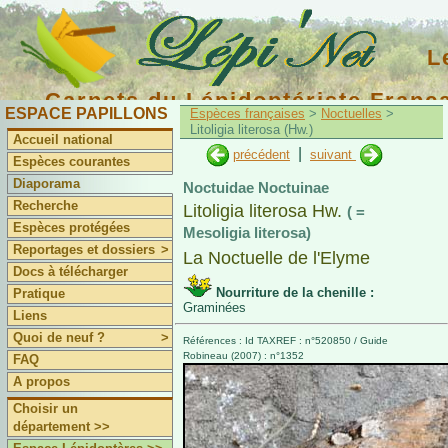
L
Carnets du Lépidoptériste Franç
ESPACE PAPILLONS
Espèces françaises
>
Noctuelles
>
Litoligia literosa (Hw.)
Accueil national
|
précédent
suivant
Espèces courantes
Diaporama
Noctuidae Noctuinae
Recherche
Litoligia literosa Hw.
( =
Espèces protégées
Mesoligia literosa)
Reportages et dossiers
>
La Noctuelle de l'Elyme
Docs à télécharger
Nourriture de la chenille :
Pratique
Graminées
Liens
Quoi de neuf ?
>
Références : Id TAXREF : n°520850 / Guide
Robineau (2007) : n°1352
FAQ
A propos
Choisir un
département >>