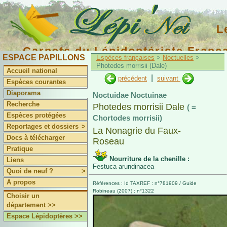
L
Carnets du Lépidoptériste Franç
ESPACE PAPILLONS
Espèces françaises
>
Noctuelles
>
Photedes morrisii (Dale)
Accueil national
|
précédent
suivant
Espèces courantes
Diaporama
Noctuidae Noctuinae
Recherche
Photedes morrisii Dale
( =
Espèces protégées
Chortodes morrisii)
Reportages et dossiers
>
La Nonagrie du Faux-
Docs à télécharger
Roseau
Pratique
Nourriture de la chenille :
Liens
Festuca arundinacea
Quoi de neuf ?
>
A propos
Références : Id TAXREF : n°781909 / Guide
Robineau (2007) : n°1322
Choisir un
département >>
Espace Lépidoptères >>