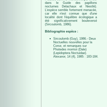
dans le Guide des papillons
nocturnes Delachaux et Niestlé).
L'espèce semble fortement menacée,
car elle n'est connue que d'une
localité dont l'équilibre écologique a
été significativement bouleversé
(Sircoulomb, 1986).
Bibliographie espèce :
Sircoulomb (Guy), 1986.- Deux
Noctuelles nouvelles pour la
Corse, et remarques sur
Photedes morrisii (Dale)
(Lepidoptera Noctuidae).
Alexanor, 14 (4), 1985 : 183-184.