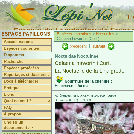
L
Carnets du Lépidoptériste Franç
ESPACE PAPILLONS
Espèces françaises
>
Noctuelles
>
Celaena haworthii (Curt.)
Accueil national
|
précédent
suivant
Espèces courantes
Diaporama
Noctuidae Noctuinae
Recherche
Celaena haworthii Curt.
Espèces protégées
La Noctuelle de la Linaigrette
Reportages et dossiers
>
Docs à télécharger
Nourriture de la chenille :
Eriophorum, Juncus
Pratique
Liens
Références : Id TAXREF : n°249369 / Guide
Robineau (2007) : n°1289
Quoi de neuf ?
>
FAQ
A propos
Choisir un
département >>