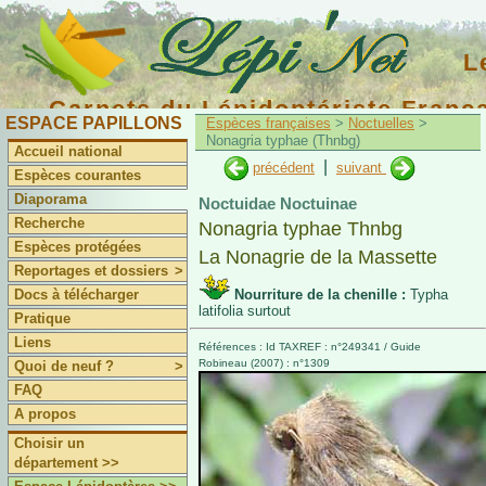
L
Carnets du Lépidoptériste Franç
ESPACE PAPILLONS
Espèces françaises
>
Noctuelles
>
Nonagria typhae (Thnbg)
Accueil national
|
précédent
suivant
Espèces courantes
Diaporama
Noctuidae Noctuinae
Recherche
Nonagria typhae Thnbg
Espèces protégées
La Nonagrie de la Massette
Reportages et dossiers
>
Docs à télécharger
Nourriture de la chenille :
Typha
latifolia surtout
Pratique
Liens
Références : Id TAXREF : n°249341 / Guide
Robineau (2007) : n°1309
Quoi de neuf ?
>
FAQ
A propos
Choisir un
département >>