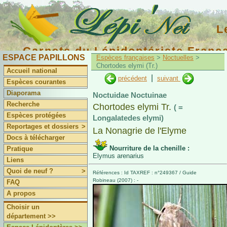
L
Carnets du Lépidoptériste Franç
ESPACE PAPILLONS
Espèces françaises
>
Noctuelles
>
Chortodes elymi (Tr.)
Accueil national
|
précédent
suivant
Espèces courantes
Diaporama
Noctuidae Noctuinae
Recherche
Chortodes elymi Tr.
( =
Espèces protégées
Longalatedes elymi)
Reportages et dossiers
>
La Nonagrie de l'Elyme
Docs à télécharger
Nourriture de la chenille :
Pratique
Elymus arenarius
Liens
Quoi de neuf ?
>
Références : Id TAXREF : n°249367 / Guide
Robineau (2007) : -
FAQ
A propos
Choisir un
département >>