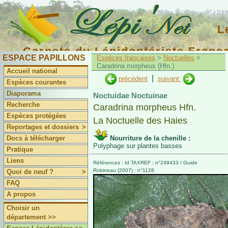
L
Carnets du Lépidoptériste Franç
ESPACE PAPILLONS
Espèces françaises
>
Noctuelles
>
Caradrina morpheus (Hfn.)
Accueil national
|
précédent
suivant
Espèces courantes
Diaporama
Noctuidae Noctuinae
Recherche
Caradrina morpheus Hfn.
Espèces protégées
La Noctuelle des Haies
Reportages et dossiers
>
Docs à télécharger
Nourriture de la chenille :
Polyphage sur plantes basses
Pratique
Liens
Références : Id TAXREF : n°249433 / Guide
Robineau (2007) : n°1128
Quoi de neuf ?
>
FAQ
A propos
Choisir un
département >>