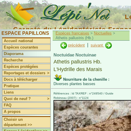
L
Carnets du Lépidoptériste Franç
ESPACE PAPILLONS
Espèces françaises
>
Noctuelles
>
Athetis pallustris (Hb.)
Accueil national
|
précédent
suivant
Espèces courantes
Diaporama
Noctuidae Noctuinae
Recherche
Athetis pallustris Hb.
Espèces protégées
L'Hydrille des Marais
Reportages et dossiers
>
Docs à télécharger
Nourriture de la chenille :
Diverses plantes basses
Pratique
Liens
Références : Id TAXREF : n°249540 / Guide
Robineau (2007) : n°1124
Quoi de neuf ?
>
FAQ
A propos
Choisir un
département >>