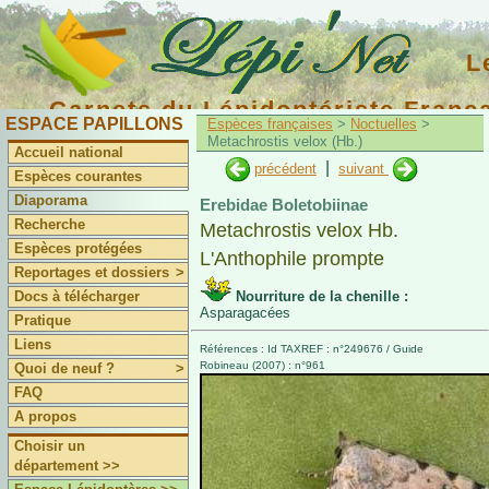
L
Carnets du Lépidoptériste Franç
ESPACE PAPILLONS
Espèces françaises
>
Noctuelles
>
Metachrostis velox (Hb.)
Accueil national
|
précédent
suivant
Espèces courantes
Diaporama
Erebidae Boletobiinae
Recherche
Metachrostis velox Hb.
Espèces protégées
L'Anthophile prompte
Reportages et dossiers
>
Docs à télécharger
Nourriture de la chenille :
Asparagacées
Pratique
Liens
Références : Id TAXREF : n°249676 / Guide
Robineau (2007) : n°961
Quoi de neuf ?
>
FAQ
A propos
Choisir un
département >>