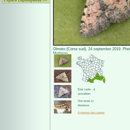
Espace Lépidoptères >>
Olmeto (Corse sud), 24 septembre 2019. Phot
Mothiron.
Etat carte : à
actualiser
Voir texte ci-
dessous
A propos des cartes