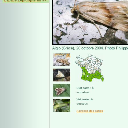
Espace Lépidoptères >>
Aigio (Grèce), 26 octobre 2004. Photo Philipp
Etat carte : à
actualiser
Voir texte ci-
dessous
A propos des cartes