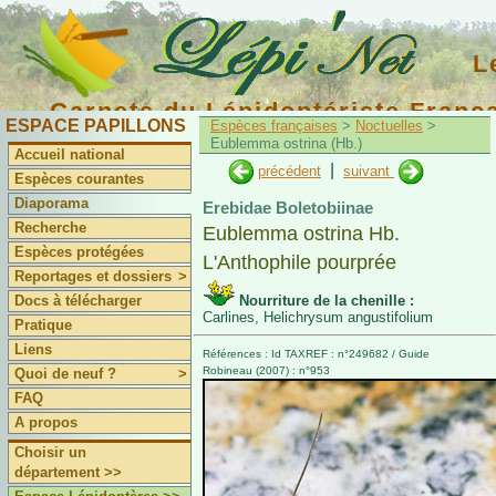
L
Carnets du Lépidoptériste Franç
ESPACE PAPILLONS
Espèces françaises
>
Noctuelles
>
Eublemma ostrina (Hb.)
Accueil national
|
précédent
suivant
Espèces courantes
Diaporama
Erebidae Boletobiinae
Recherche
Eublemma ostrina Hb.
Espèces protégées
L'Anthophile pourprée
Reportages et dossiers
>
Docs à télécharger
Nourriture de la chenille :
Carlines, Helichrysum angustifolium
Pratique
Liens
Références : Id TAXREF : n°249682 / Guide
Robineau (2007) : n°953
Quoi de neuf ?
>
FAQ
A propos
Choisir un
département >>