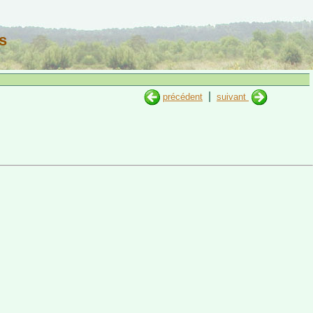
s
|
précédent
suivant