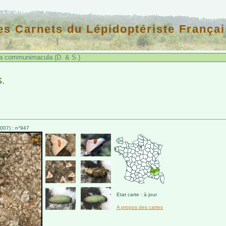
es Carnets du Lépidoptériste Françai
 communimacula (D. & S.)
.
007) : n°947
Etat carte : à jour
A propos des cartes