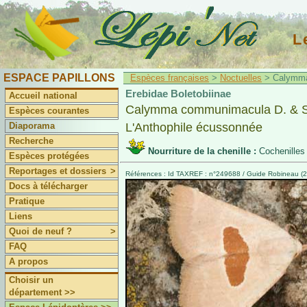
L
ESPACE PAPILLONS
Espèces françaises
>
Noctuelles
> Calymma
Erebidae Boletobiinae
Accueil national
Calymma communimacula D. & S
Espèces courantes
Diaporama
L'Anthophile écussonnée
Recherche
Nourriture de la chenille :
Cochenilles
Espèces protégées
Reportages et dossiers
>
Références : Id TAXREF : n°249688 / Guide Robineau (2
Docs à télécharger
Pratique
Liens
Quoi de neuf ?
>
FAQ
A propos
Choisir un
département >>