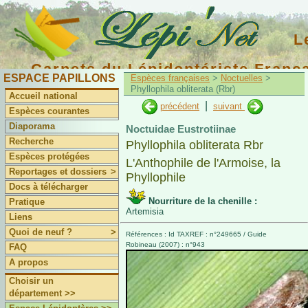
L
Carnets du Lépidoptériste Franç
ESPACE PAPILLONS
Espèces françaises
>
Noctuelles
>
Phyllophila obliterata (Rbr)
Accueil national
|
précédent
suivant
Espèces courantes
Diaporama
Noctuidae Eustrotiinae
Recherche
Phyllophila obliterata Rbr
Espèces protégées
L'Anthophile de l'Armoise, la
Reportages et dossiers
>
Phyllophile
Docs à télécharger
Nourriture de la chenille :
Pratique
Artemisia
Liens
Quoi de neuf ?
>
Références : Id TAXREF : n°249665 / Guide
Robineau (2007) : n°943
FAQ
A propos
Choisir un
département >>