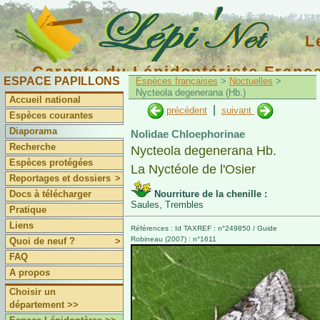
L
Carnets du Lépidoptériste Franç
ESPACE PAPILLONS
Espèces françaises
>
Noctuelles
>
Nycteola degenerana (Hb.)
Accueil national
|
précédent
suivant
Espèces courantes
Diaporama
Nolidae Chloephorinae
Recherche
Nycteola degenerana Hb.
Espèces protégées
La Nyctéole de l'Osier
Reportages et dossiers
>
Docs à télécharger
Nourriture de la chenille :
Saules, Trembles
Pratique
Liens
Références : Id TAXREF : n°249850 / Guide
Robineau (2007) : n°1611
Quoi de neuf ?
>
FAQ
A propos
Choisir un
département >>