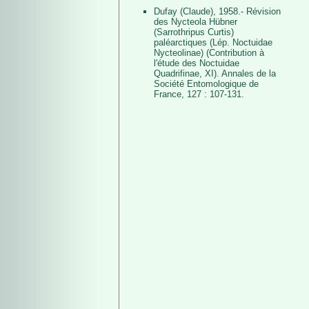
Dufay (Claude), 1958.- Révision
des Nycteola Hübner
(Sarrothripus Curtis)
paléarctiques (Lép. Noctuidae
Nycteolinae) (Contribution à
l'étude des Noctuidae
Quadrifinae, XI). Annales de la
Société Entomologique de
France, 127 : 107-131.