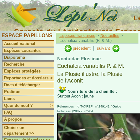
L
Carnets du Lépidoptériste Franç
ESPACE PAPILLONS
Espèces françaises
>
Noctuelles
>
Euchalcia variabilis (P. & M.)
Accueil national
|
précédent
suivant
Espèces courantes
Diaporama
Noctuidae Plusiinae
Recherche
Euchalcia variabilis P. & M.
Espèces protégées
La Plusie illustre, la Plusie
Reportages et dossiers
>
de l'Aconit
Docs à télécharger
Nourriture de la chenille :
Pratique
Surtout Aconit jaune
Liens
Quoi de neuf ?
>
Références : Id TAXREF : n°249141 / Guide
Robineau (2007) : n°984
FAQ
A propos
Choisir un
département >>