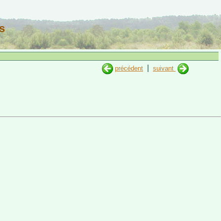
s
|
précédent
suivant