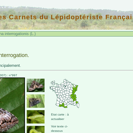
es Carnets du Lépidoptériste Françai
 interrogationis (L.)
interrogation.
incipalement.
007) : n°997
Etat carte : à
actualiser
Voir texte ci-
dessous