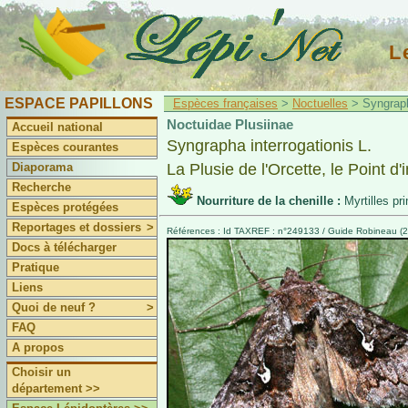
L
ESPACE PAPILLONS
Espèces françaises
>
Noctuelles
> Syngrapha
Noctuidae Plusiinae
Accueil national
Syngrapha interrogationis L.
Espèces courantes
Diaporama
La Plusie de l'Orcette, le Point d'
Recherche
Nourriture de la chenille :
Myrtilles pr
Espèces protégées
Reportages et dossiers
>
Références : Id TAXREF : n°249133 / Guide Robineau (2
Docs à télécharger
Pratique
Liens
Quoi de neuf ?
>
FAQ
A propos
Choisir un
département >>