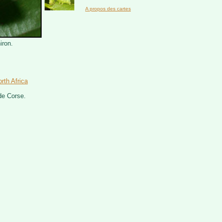
A propos des cartes
iron.
rth Africa
de Corse.