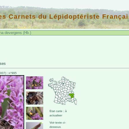
es Carnets du Lépidoptériste Françai
a devergens (Hb.)
sses
007) : n°995
Etat carte : à
actualiser
Voir texte ci-
dessous