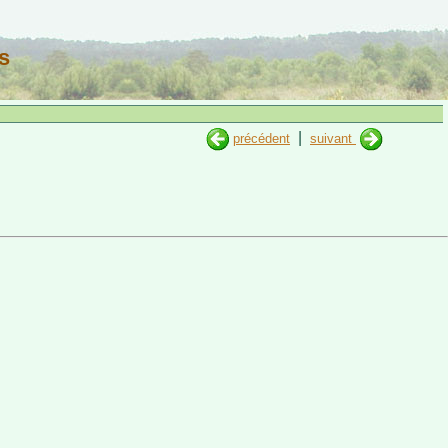
s
|
précédent
suivant