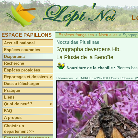
L
ESPACE PAPILLONS
Espèces françaises
>
Noctuelles
> Syngraph
Noctuidae Plusiinae
Accueil national
Syngrapha devergens Hb.
Espèces courantes
Diaporama
La Plusie de la Benoîte
Recherche
Nourriture de la chenille :
Plantes ba
Espèces protégées
Reportages et dossiers
>
Références : Id TAXREF : n°249130 / Guide Robineau (2
Docs à télécharger
Pratique
Liens
Quoi de neuf ?
>
FAQ
A propos
Choisir un
département >>