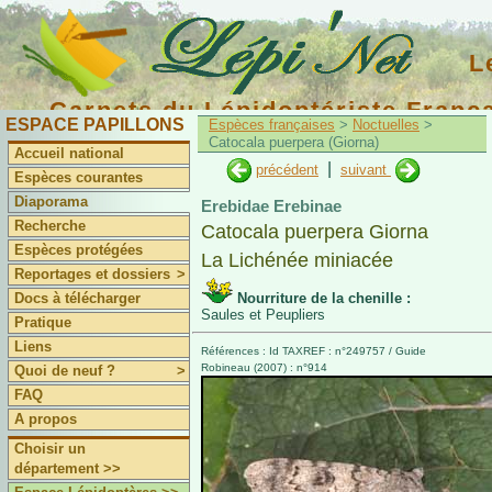
L
Carnets du Lépidoptériste Franç
ESPACE PAPILLONS
Espèces françaises
>
Noctuelles
>
Catocala puerpera (Giorna)
Accueil national
|
précédent
suivant
Espèces courantes
Diaporama
Erebidae Erebinae
Recherche
Catocala puerpera Giorna
Espèces protégées
La Lichénée miniacée
Reportages et dossiers
>
Docs à télécharger
Nourriture de la chenille :
Saules et Peupliers
Pratique
Liens
Références : Id TAXREF : n°249757 / Guide
Robineau (2007) : n°914
Quoi de neuf ?
>
FAQ
A propos
Choisir un
département >>