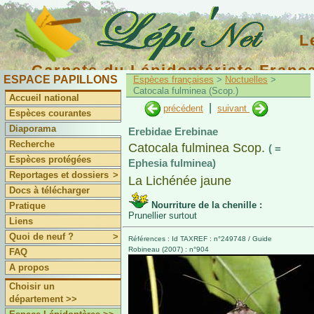
L
Carnets du Lépidoptériste Franç
ESPACE PAPILLONS
Espèces françaises
>
Noctuelles
>
Catocala fulminea (Scop.)
Accueil national
|
précédent
suivant
Espèces courantes
Diaporama
Erebidae Erebinae
Recherche
Catocala fulminea Scop.
( =
Espèces protégées
Ephesia fulminea)
Reportages et dossiers
>
La Lichénée jaune
Docs à télécharger
Nourriture de la chenille :
Pratique
Prunellier surtout
Liens
Quoi de neuf ?
>
Références : Id TAXREF : n°249748 / Guide
Robineau (2007) : n°904
FAQ
A propos
Choisir un
département >>