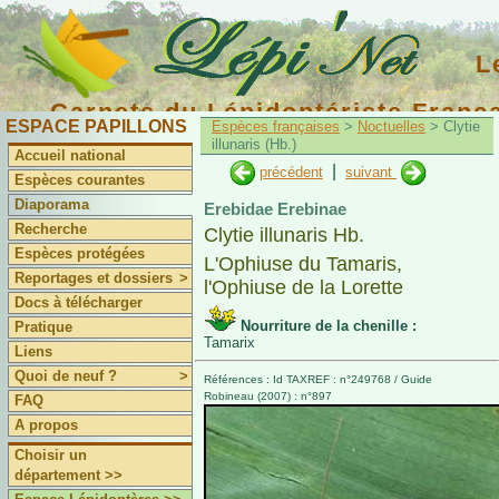
L
Carnets du Lépidoptériste Franç
ESPACE PAPILLONS
Espèces françaises
>
Noctuelles
> Clytie
illunaris (Hb.)
Accueil national
|
précédent
suivant
Espèces courantes
Diaporama
Erebidae Erebinae
Recherche
Clytie illunaris Hb.
Espèces protégées
L'Ophiuse du Tamaris,
Reportages et dossiers
>
l'Ophiuse de la Lorette
Docs à télécharger
Nourriture de la chenille :
Pratique
Tamarix
Liens
Quoi de neuf ?
>
Références : Id TAXREF : n°249768 / Guide
Robineau (2007) : n°897
FAQ
A propos
Choisir un
département >>