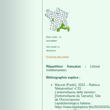
Etat carte : à
actualiser
Voir texte ci-
dessous
A propos des cartes
Répartition française :
Littoral
méditerranéen.
Bibliographie espèce :
Mazzei (Paolo), 2023 .- Rubrica
'Metamorfosi' n°33 :
L'entomofauna delle tamerici
[l'entomofaune du Tamaris]. Site
de l'Associazione
Lepidotterologica Italiana :
https://www.lepidoptera.life/2023/03/01/