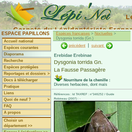
L
Carnets du Lépidoptériste Franç
ESPACE PAPILLONS
Espèces françaises
>
Noctuelles
>
Dysgonia torrida (Gn.)
Accueil national
|
précédent
suivant
Espèces courantes
Diaporama
Erebidae Erebinae
Recherche
Dysgonia torrida Gn.
Espèces protégées
La Fausse Passagère
Reportages et dossiers
>
Docs à télécharger
Nourriture de la chenille :
Diverses herbacées, dont maïs
Pratique
Liens
Références : Id TAXREF : n°346252 / Guide
Robineau (2007) : -
Quoi de neuf ?
>
FAQ
A propos
Choisir un
département >>