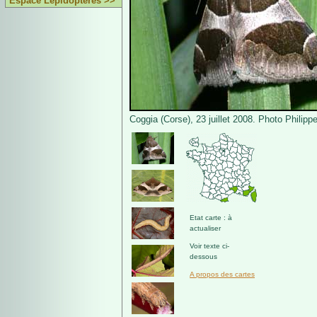
Espace Lépidoptères >>
Coggia (Corse), 23 juillet 2008. Photo Philipp
Etat carte : à
actualiser
Voir texte ci-
dessous
A propos des cartes