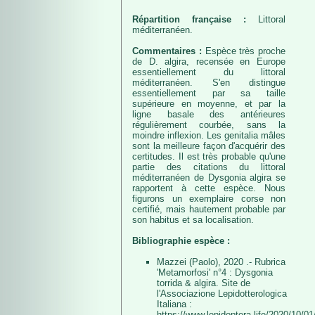
Répartition française :
Littoral
méditerranéen.
Commentaires :
Espèce très proche
de D. algira, recensée en Europe
essentiellement du littoral
méditerranéen. S'en distingue
essentiellement par sa taille
supérieure en moyenne, et par la
ligne basale des antérieures
régulièrement courbée, sans la
moindre inflexion. Les genitalia mâles
sont la meilleure façon d'acquérir des
certitudes. Il est très probable qu'une
partie des citations du littoral
méditerranéen de Dysgonia algira se
rapportent à cette espèce. Nous
figurons un exemplaire corse non
certifié, mais hautement probable par
son habitus et sa localisation.
Bibliographie espèce :
Mazzei (Paolo), 2020 .- Rubrica
'Metamorfosi' n°4 : Dysgonia
torrida & algira. Site de
l'Associazione Lepidotterologica
Italiana :
https://www.lepidoptera.life/2020/10/01/