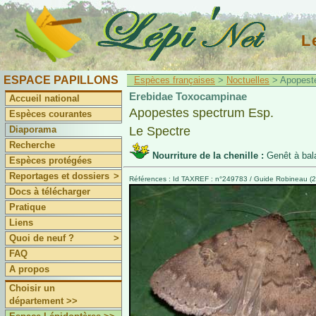
L
ESPACE PAPILLONS
Espèces françaises
>
Noctuelles
> Apopeste
Erebidae Toxocampinae
Accueil national
Apopestes spectrum Esp.
Espèces courantes
Diaporama
Le Spectre
Recherche
Nourriture de la chenille :
Genêt à bal
Espèces protégées
Reportages et dossiers
>
Références : Id TAXREF : n°249783 / Guide Robineau (2
Docs à télécharger
Pratique
Liens
Quoi de neuf ?
>
FAQ
A propos
Choisir un
département >>