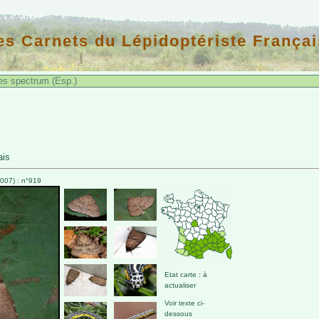
es Carnets du Lépidoptériste Françai
s spectrum (Esp.)
ais
007) : n°919
Etat carte : à
actualiser
Voir texte ci-
dessous