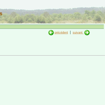
s
|
précédent
suivant