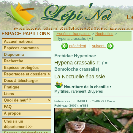
L
Carnets du Lépidoptériste Franç
ESPACE PAPILLONS
Espèces françaises
>
Noctuelles
>
Hypena crassalis (F.)
Accueil national
|
précédent
suivant
Espèces courantes
Diaporama
Erebidae Hypeninae
Recherche
Hypena crassalis F.
( =
Espèces protégées
Bomolocha crassalis)
Reportages et dossiers
>
La Noctuelle épaissie
Docs à télécharger
Nourriture de la chenille :
Pratique
Myrtilles, rarement Bruyères
Liens
Quoi de neuf ?
>
Références : Id TAXREF : n°249299 / Guide
Robineau (2007) : n°888
FAQ
A propos
Choisir un
département >>