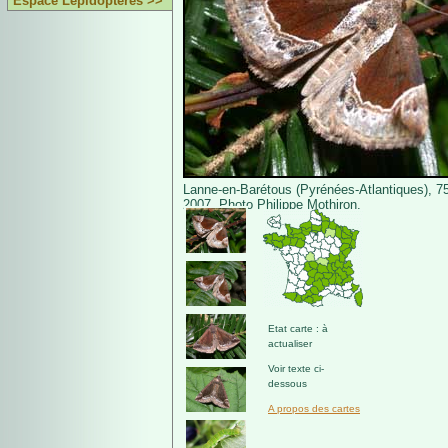
Espace Lépidoptères >>
Lanne-en-Barétous (Pyrénées-Atlantiques), 750
2007. Photo Philippe Mothiron.
Etat carte : à
actualiser
Voir texte ci-
dessous
A propos des cartes