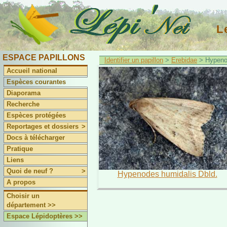
L
ESPACE PAPILLONS
Identifier un papillon
>
Erebidae
> Hypeno
Accueil national
Espèces courantes
Diaporama
Recherche
Espèces protégées
Reportages et dossiers
>
Docs à télécharger
Pratique
Liens
Quoi de neuf ?
>
Hypenodes humidalis Dbld.
A propos
Choisir un
département >>
Espace Lépidoptères >>