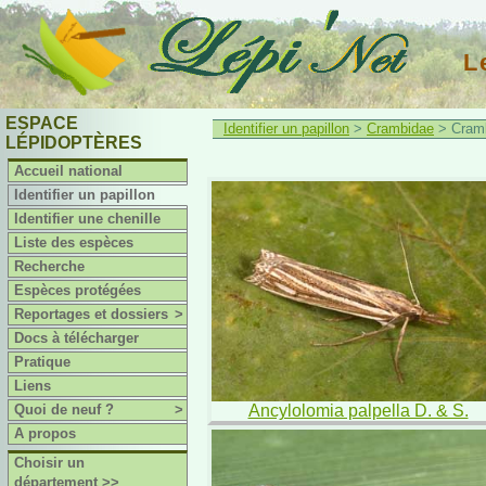
L
ESPACE
Identifier un papillon
>
Crambidae
> Cram
LÉPIDOPTÈRES
Accueil national
Identifier un papillon
Identifier une chenille
Liste des espèces
Recherche
Espèces protégées
Reportages et dossiers
>
Docs à télécharger
Pratique
Liens
Quoi de neuf ?
>
Ancylolomia palpella D. & S.
A propos
Choisir un
département >>