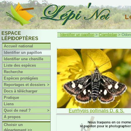
L
ESPACE
Identifier un papillon
>
Crambidae
> Odont
LÉPIDOPTÈRES
Accueil national
Identifier un papillon
Identifier une chenille
Liste des espèces
Recherche
Espèces protégées
Reportages et dossiers
>
Docs à télécharger
Pratique
Liens
Quoi de neuf ?
>
Eurrhypis pollinalis D. & S.
A propos
Choisir un
département >>