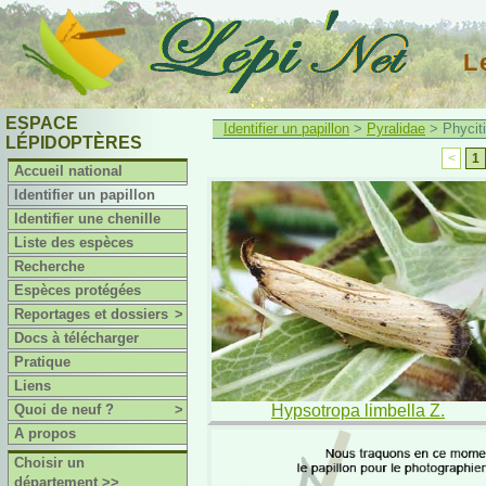
L
ESPACE
Identifier un papillon
>
Pyralidae
> Phycit
LÉPIDOPTÈRES
<
1
Accueil national
Identifier un papillon
Identifier une chenille
Liste des espèces
Recherche
Espèces protégées
Reportages et dossiers
>
Docs à télécharger
Pratique
Liens
Quoi de neuf ?
>
Hypsotropa limbella Z.
A propos
Choisir un
département >>