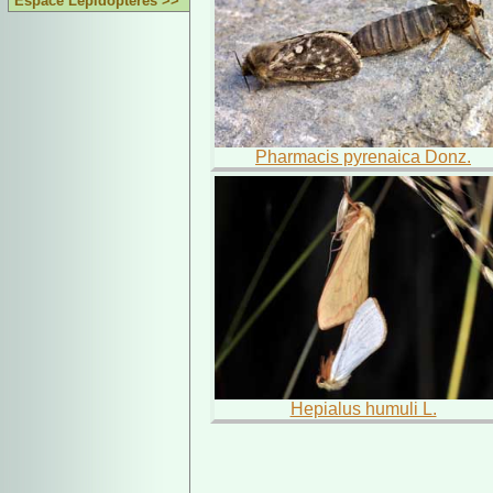
Espace Lépidoptères >>
Pharmacis pyrenaica Donz.
Hepialus humuli L.