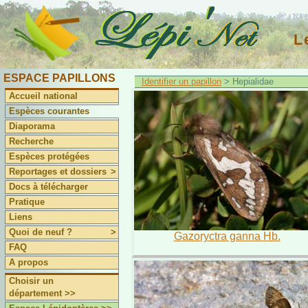
L
ESPACE PAPILLONS
Identifier un papillon
> Hepialidae
Accueil national
Espèces courantes
Diaporama
Recherche
Espèces protégées
Reportages et dossiers
>
Docs à télécharger
Pratique
Liens
Quoi de neuf ?
>
Gazoryctra ganna Hb.
FAQ
A propos
Choisir un
département >>