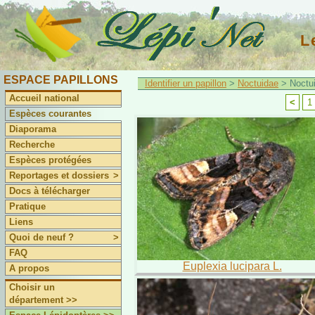
L
ESPACE PAPILLONS
Identifier un papillon
>
Noctuidae
> Noctu
Accueil national
<
1
Espèces courantes
Diaporama
Recherche
Espèces protégées
Reportages et dossiers
>
Docs à télécharger
Pratique
Liens
Quoi de neuf ?
>
FAQ
Euplexia lucipara L.
A propos
Choisir un
département >>