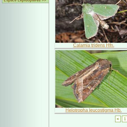
Espace Lépidoptères >>
Calamia tridens Hfn.
Helotropha leucostigma Hb.
<
1