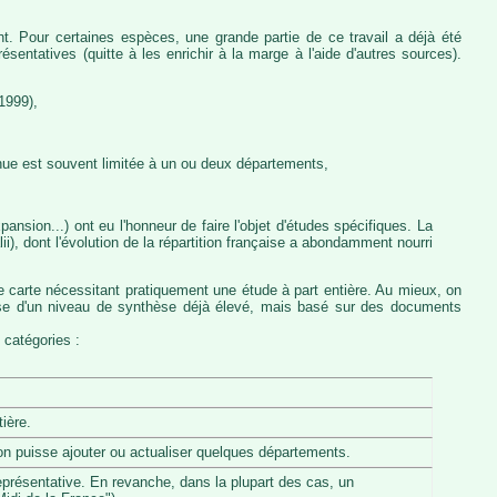
nt. Pour certaines espèces, une grande partie de ce travail a déjà été
entatives (quitte à les enrichir à la marge à l'aide d'autres sources).
1999),
nue est souvent limitée à un ou deux départements,
ansion...) ont eu l'honneur de faire l'objet d'études spécifiques. La
, dont l'évolution de la répartition française a abondamment nourri
e carte nécessitant pratiquement une étude à part entière. Au mieux, on
pose d'un niveau de synthèse déjà élevé, mais basé sur des documents
 catégories :
ière.
u'on puisse ajouter ou actualiser quelques départements.
eprésentative. En revanche, dans la plupart des cas, un