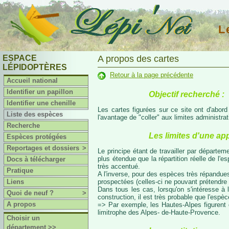
L
ESPACE
A propos des cartes
LÉPIDOPTÈRES
Retour à la page précédente
Accueil national
Identifier un papillon
Objectif recherché :
Identifier une chenille
Les cartes figurées sur ce site ont d'abor
Liste des espèces
l'avantage de "coller" aux limites administr
Recherche
Les limites d'une ap
Espèces protégées
Reportages et dossiers
>
Le principe étant de travailler par départeme
plus étendue que la répartition réelle de l'
Docs à télécharger
très accentué.
Pratique
A l'inverse, pour des espèces très répandues
prospectées (celles-ci ne pouvant prétendre 
Liens
Dans tous les cas, lorsqu'on s'intéresse à l
Quoi de neuf ?
>
construction, il est très probable que l'espè
A propos
=> Par exemple, les Hautes-Alpes figurent da
limitrophe des Alpes- de-Haute-Provence.
Choisir un
département >>