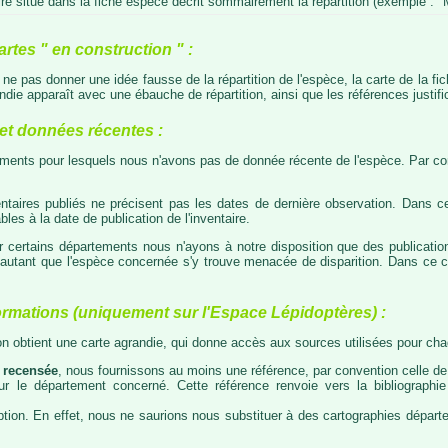
e situé dans la fiche espèce décrit sommairement la répartition (exemple : "M
artes " en construction " :
e ne pas donner une idée fausse de la répartition de l'espèce, la carte de la f
die apparaît avec une ébauche de répartition, ainsi que les références justific
t données récentes :
tements pour lesquels nous n'avons pas de donnée récente de l'espèce. Par con
taires publiés ne précisent pas les dates de dernière observation. Dans ce
les à la date de publication de l'inventaire.
ur certains départements nous n'ayons à notre disposition que des publicati
our autant que l'espèce concernée s'y trouve menacée de disparition. Dans c
ormations (uniquement sur l'Espace Lépidoptères) :
 on obtient une carte agrandie, qui donne accès aux sources utilisées pour c
 recensée
, nous fournissons au moins une référence, par convention celle de 
 sur le département concerné. Cette référence renvoie vers la bibliograph
tion. En effet, nous ne saurions nous substituer à des cartographies départeme