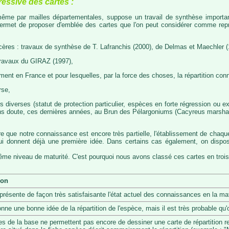
ressive des cartes :
, même par mailles départementales, suppose un travail de synthèse importa
permet de proposer d'emblée des cartes que l'on peut considérer comme représ
cères : travaux de synthèse de T. Lafranchis (2000), de Delmas et Maechler (
travaux du GIRAZ (1997),
t en France et pour lesquelles, par la force des choses, la répartition con
rse,
diverses (statut de protection particulier, espèces en forte régression ou exp
s doute, ces dernières années, au Brun des Pélargoniums (Cacyreus marshalii)
re que notre connaissance est encore très partielle, l'établissement de chaqu
 qui donnent déjà une première idée. Dans certains cas également, on dis
même niveau de maturité. C'est pourquoi nous avons classé ces cartes en trois
ion
eprésente de façon très satisfaisante l'état actuel des connaissances en la mat
onne une bonne idée de la répartition de l'espèce, mais il est très probable q
s de la base ne permettent pas encore de dessiner une carte de répartition r