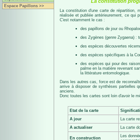
La constitution prog
Espace Papillons >>
La constitution d'une carte de répartition
réalisée et publiée antérieurement, ce qui 
C'est notamment le cas :
des papillons de jour ou Rhopalo
des Zygènes (genre Zygaena) : 
des espèces découvertes récemmen
des espèces spécifiques à la Co
des espèces qui pour des raisons 
palme en la matière revenant san
la littérature entomologique.
Dans les autres cas, force est de reconnaît
arrive à disposer de synthèses partielles
anciens.
Donc toutes les cartes sont loin d'avoir le 
Etat de la carte
Significat
A jour
La carte r
A actualiser
La carte d
Les donnée
En construction