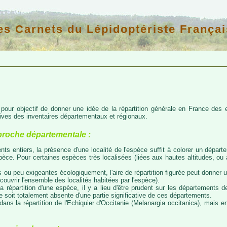
es Carnets du Lépidoptériste Françai
d pour objectif de donner une idée de la répartition générale en France de
atives des inventaires départementaux et régionaux.
proche départementale :
nts entiers, la présence d'une localité de l'espèce suffit à colorer un départem
espèce. Pour certaines espèces très localisées (liées aux hautes altitudes, o
 ou peu exigeantes écologiquement, l'aire de répartition figurée peut donner
couvrir l'ensemble des localités habitées par l'espèce).
a répartition d'une espèce, il y a lieu d'être prudent sur les départements de
ce soit totalement absente d'une partie significative de ces départements.
ns la répartition de l'Echiquier d'Occitanie (Melanargia occitanica), mais e