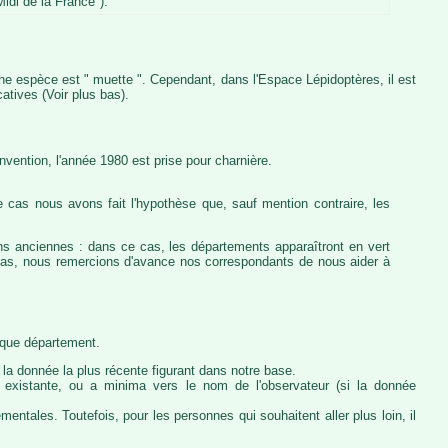
idi de la France").
iche espèce est " muette ". Cependant, dans l'Espace Lépidoptères, il est
atives (Voir plus bas).
vention, l'année 1980 est prise pour charnière.
 cas nous avons fait l'hypothèse que, sauf mention contraire, les
ons anciennes : dans ce cas, les départements apparaîtront en vert
e cas, nous remercions d'avance nos correspondants de nous aider à
haque département.
la donnée la plus récente figurant dans notre base.
ie existante, ou a minima vers le nom de l'observateur (si la donnée
ntales. Toutefois, pour les personnes qui souhaitent aller plus loin, il