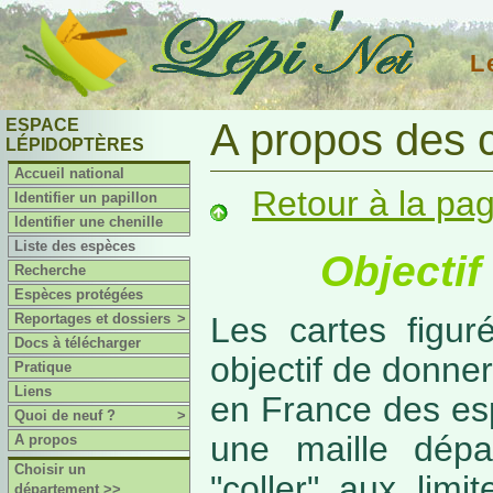
L
ESPACE
A propos des 
LÉPIDOPTÈRES
Accueil national
Retour à la pa
Identifier un papillon
Identifier une chenille
Liste des espèces
Objectif
Recherche
Espèces protégées
Reportages et dossiers
>
Les cartes figur
Docs à télécharger
objectif de donner
Pratique
Liens
en France des es
Quoi de neuf ?
>
une maille dépa
A propos
Choisir un
"coller" aux limi
département >>