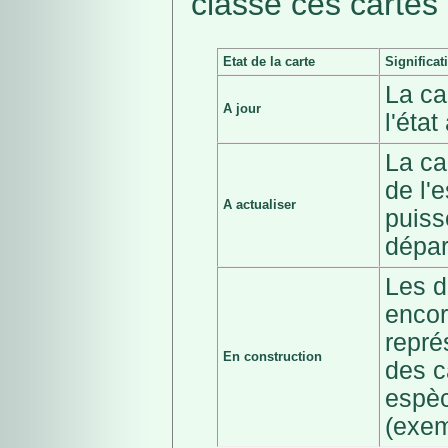
classé ces cartes 
Etat de la carte
Significat
La ca
A jour
l'éta
La ca
de l'
A actualiser
puiss
dépar
Les d
encor
repré
En construction
des c
espèc
(exem