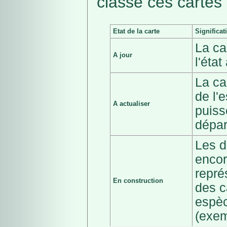
classé ces cartes 
Etat de la carte
Significat
La ca
A jour
l'éta
La ca
de l'
A actualiser
puiss
dépar
Les d
encor
repré
En construction
des c
espèc
(exem