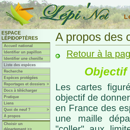
L
ESPACE
A propos des 
LÉPIDOPTÈRES
Accueil national
Retour à la pa
Identifier un papillon
Identifier une chenille
Liste des espèces
Objectif
Recherche
Espèces protégées
Reportages et dossiers
>
Les cartes figur
Docs à télécharger
objectif de donner
Pratique
Liens
en France des es
Quoi de neuf ?
>
une maille dépa
A propos
Choisir un
"coller" aux limi
département >>