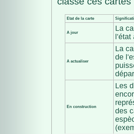
classé ces cartes 
Etat de la carte
Significat
La ca
A jour
l'éta
La ca
de l'
A actualiser
puiss
dépar
Les d
encor
repré
En construction
des c
espèc
(exem