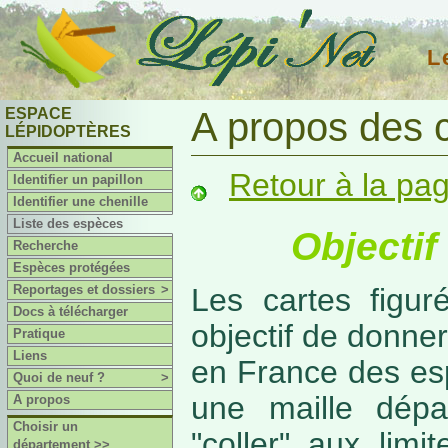
L
ESPACE
A propos des 
LÉPIDOPTÈRES
Accueil national
Retour à la pa
Identifier un papillon
Identifier une chenille
Liste des espèces
Objectif
Recherche
Espèces protégées
Reportages et dossiers
>
Les cartes figur
Docs à télécharger
objectif de donner
Pratique
Liens
en France des es
Quoi de neuf ?
>
une maille dépa
A propos
Choisir un
"coller" aux limi
département >>