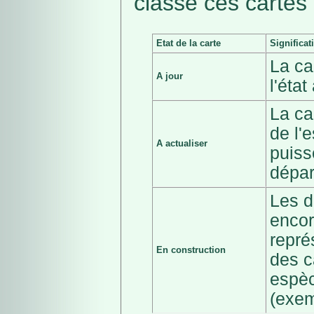
classé ces cartes 
Etat de la carte
Significat
La ca
A jour
l'éta
La ca
de l'
A actualiser
puiss
dépar
Les d
encor
repré
En construction
des c
espèc
(exem