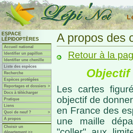
L
ESPACE
A propos des 
LÉPIDOPTÈRES
Accueil national
Retour à la pa
Identifier un papillon
Identifier une chenille
Liste des espèces
Objectif
Recherche
Espèces protégées
Reportages et dossiers
>
Les cartes figur
Docs à télécharger
objectif de donner
Pratique
Liens
en France des es
Quoi de neuf ?
>
une maille dépa
A propos
Choisir un
"coller" aux limi
département >>