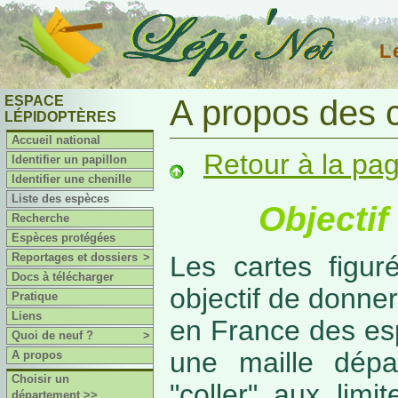
L
ESPACE
A propos des 
LÉPIDOPTÈRES
Accueil national
Retour à la pa
Identifier un papillon
Identifier une chenille
Liste des espèces
Objectif
Recherche
Espèces protégées
Reportages et dossiers
>
Les cartes figur
Docs à télécharger
objectif de donner
Pratique
Liens
en France des es
Quoi de neuf ?
>
une maille dépa
A propos
Choisir un
"coller" aux limi
département >>