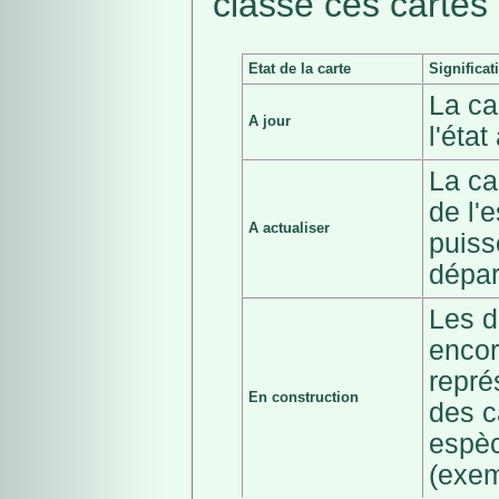
classé ces cartes 
Etat de la carte
Significat
La ca
A jour
l'éta
La ca
de l'
A actualiser
puiss
dépar
Les d
encor
repré
En construction
des c
espèc
(exem