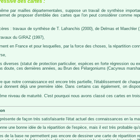
ressive des cartes :
, même par mailles départementales, suppose un travail de synthèse importa
permet de proposer d'emblée des cartes que l'on peut considérer comme représ
cères : travaux de synthèse de T. Lafranchis (2000), de Delmas et Maechler (
travaux du GIRAZ (1997),
t en France et pour lesquelles, par la force des choses, la répartition con
rse,
diverses (statut de protection particulier, espèces en forte régression ou exp
s doute, ces dernières années, au Brun des Pélargoniums (Cacyreus marshalii)
re que notre connaissance est encore très partielle, l'établissement de chaqu
 qui donnent déjà une première idée. Dans certains cas également, on dis
même niveau de maturité. C'est pourquoi nous avons classé ces cartes en trois
ion
eprésente de façon très satisfaisante l'état actuel des connaissances en la mat
onne une bonne idée de la répartition de l'espèce, mais il est très probable q
s de la base ne permettent pas encore de dessiner une carte de répartition r