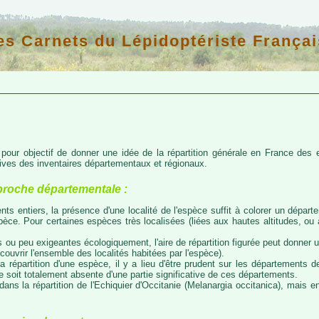
es Carnets du Lépidoptériste Françai
d pour objectif de donner une idée de la répartition générale en France de
atives des inventaires départementaux et régionaux.
proche départementale :
nts entiers, la présence d'une localité de l'espèce suffit à colorer un départem
espèce. Pour certaines espèces très localisées (liées aux hautes altitudes, o
 ou peu exigeantes écologiquement, l'aire de répartition figurée peut donner
couvrir l'ensemble des localités habitées par l'espèce).
a répartition d'une espèce, il y a lieu d'être prudent sur les départements de
ce soit totalement absente d'une partie significative de ces départements.
ns la répartition de l'Echiquier d'Occitanie (Melanargia occitanica), mais e