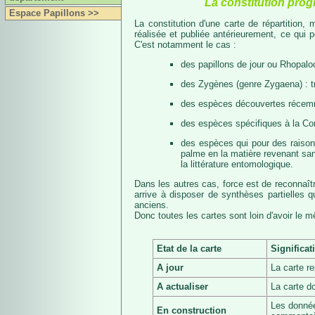
La constitution prog
Espace Papillons >>
La constitution d'une carte de répartition
réalisée et publiée antérieurement, ce qui 
C'est notamment le cas :
des papillons de jour ou Rhopalo
des Zygènes (genre Zygaena) : 
des espèces découvertes récemmen
des espèces spécifiques à la Co
des espèces qui pour des raisons 
palme en la matière revenant san
la littérature entomologique.
Dans les autres cas, force est de reconnaît
arrive à disposer de synthèses partielles
anciens.
Donc toutes les cartes sont loin d'avoir le 
Etat de la carte
Significat
A jour
La carte r
A actualiser
La carte d
Les donnée
En construction