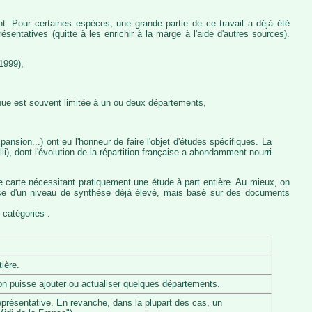
nt. Pour certaines espèces, une grande partie de ce travail a déjà été
entatives (quitte à les enrichir à la marge à l'aide d'autres sources).
1999),
nue est souvent limitée à un ou deux départements,
ansion...) ont eu l'honneur de faire l'objet d'études spécifiques. La
, dont l'évolution de la répartition française a abondamment nourri
e carte nécessitant pratiquement une étude à part entière. Au mieux, on
pose d'un niveau de synthèse déjà élevé, mais basé sur des documents
 catégories :
ière.
u'on puisse ajouter ou actualiser quelques départements.
eprésentative. En revanche, dans la plupart des cas, un