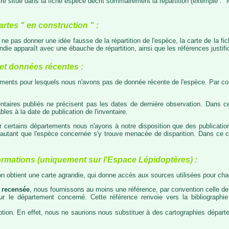
e situé dans la fiche espèce décrit sommairement la répartition (exemple : "M
artes " en construction " :
e ne pas donner une idée fausse de la répartition de l'espèce, la carte de la f
die apparaît avec une ébauche de répartition, ainsi que les références justific
t données récentes :
tements pour lesquels nous n'avons pas de donnée récente de l'espèce. Par con
taires publiés ne précisent pas les dates de dernière observation. Dans ce
les à la date de publication de l'inventaire.
ur certains départements nous n'ayons à notre disposition que des publicati
our autant que l'espèce concernée s'y trouve menacée de disparition. Dans c
ormations (uniquement sur l'Espace Lépidoptères) :
 on obtient une carte agrandie, qui donne accès aux sources utilisées pour c
 recensée
, nous fournissons au moins une référence, par convention celle de 
 sur le département concerné. Cette référence renvoie vers la bibliograph
tion. En effet, nous ne saurions nous substituer à des cartographies départeme