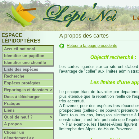
L
ESPACE
A propos des cartes
LÉPIDOPTÈRES
Retour à la page précédente
Accueil national
Identifier un papillon
Objectif recherché :
Identifier une chenille
Les cartes figurées sur ce site ont d'abor
Liste des espèces
l'avantage de "coller" aux limites administr
Recherche
Les limites d'une ap
Espèces protégées
Reportages et dossiers
>
Le principe étant de travailler par départeme
plus étendue que la répartition réelle de l'
Docs à télécharger
très accentué.
Pratique
A l'inverse, pour des espèces très répandues
prospectées (celles-ci ne pouvant prétendre 
Liens
Dans tous les cas, lorsqu'on s'intéresse à l
Quoi de neuf ?
>
construction, il est très probable que l'espè
A propos
=> Par exemple, les Hautes-Alpes figurent da
limitrophe des Alpes- de-Haute-Provence.
Choisir un
département >>